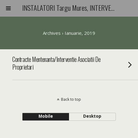
INSTALATORI Targu Mures, INTERVENTII-REPARATII-URGENTE
Archives › Ianuarie, 2019
Contracte Mentenanta/Interventie Asociatii De
Proprietari
Back to top
Mobile
Desktop