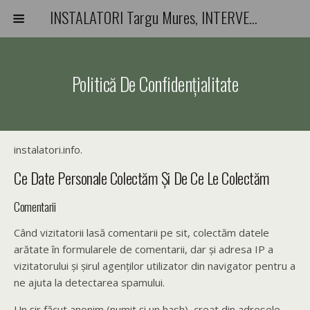
INSTALATORI Targu Mures, INTERVENTII-REPARATII-URGENTE
Politică De Confidențialitate
instalatori.info.
Ce Date Personale Colectăm Și De Ce Le Colectăm
Comentarii
Când vizitatorii lasă comentarii pe sit, colectăm datele
arătate în formularele de comentarii, dar și adresa IP a
vizitatorului și șirul agenților utilizator din navigator pentru a
ne ajuta la detectarea spamului.
Un șir făcut anonim (numit și un hash), creat din adresele