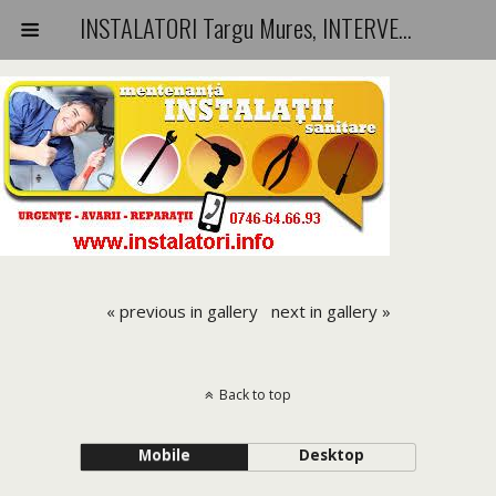
INSTALATORI Targu Mures, INTERVENTII-REPARATII-URGENTE
« previous in gallery
next in gallery »
Back to top
Mobile
Desktop