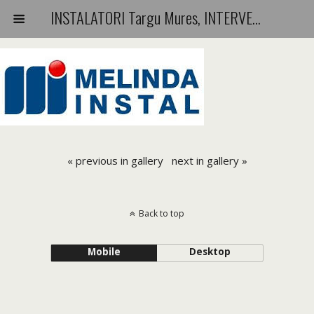
INSTALATORI Targu Mures, INTERVENTII-REPARATII-URGENTE
« previous in gallery
next in gallery »
Back to top
Mobile
Desktop